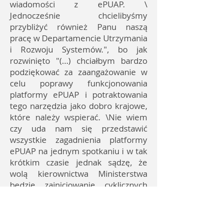
wiadomości z ePUAP. \
Jednocześnie chcielibyśmy
przybliżyć również Panu naszą
pracę w Departamencie Utrzymania
i Rozwoju Systemów.", bo jak
rozwinięto "(…) chciałbym bardzo
podziękować za zaangażowanie w
celu poprawy funkcjonowania
platformy ePUAP i potraktowania
tego narzędzia jako dobro krajowe,
które należy wspierać. \Nie wiem
czy uda nam się przedstawić
wszystkie zagadnienia platformy
ePUAP na jednym spotkaniu i w tak
krótkim czasie jednak sądzę, że
wolą kierownictwa Ministerstwa
będzie zainicjowanie cyklicznych
spotkań. W końcu prowadzone są
kampanie informacyjne oraz
prelekcje."