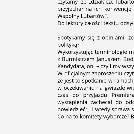
czytamy, że „działacze lubar
przyjechał na ich konwencję
Wspólny Lubartów”.
Do lektury całości tekstu ods
Spotykamy się z opiniami, że
polityką?
Wykorzystując terminologię m
z Burmistrzem Januszem Bodz
Kandydata, oni – czyli my wsz
W oficjalnym zaproszeniu czyt
że jest to spotkanie w ramach
w oczekiwaniu na gwiazdę wie
czas do przyjazdu Premiera
wystąpienia zachęcał do od
powiedzieć: „ i wtedy sprawa si
Co na to komitety wyborcze? B