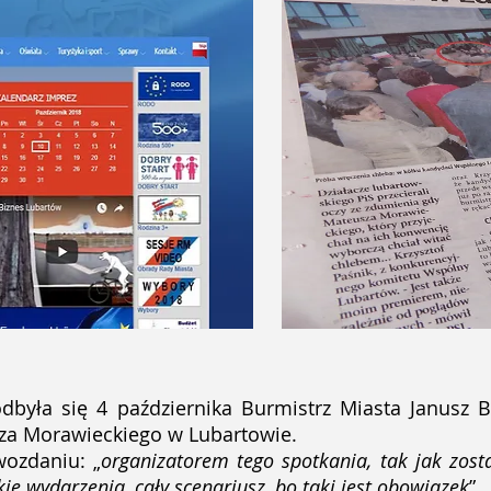
odbyła się 4 października Burmistrz Miasta Janusz 
za Morawieckiego w Lubartowie.
ozdaniu: „
organizatorem tego spotkania, tak jak zosta
ie wydarzenia, cały scenariusz, bo taki jest obowiązek
”.