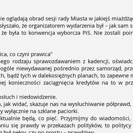
e oglądają obrad sesji rady Miasta w jakiejś miażdżą
łyszało, że organizatorem wydarzenia był – jak sam st
ą, że była to konwencja wyborcza PiS. Nie zostali po
ica, co czyni prawica”
nego rodzaju sprawozdawaniem z kadencji, oświadcz
 w ogóle niewydawanej pośrednio przez samorząd, prz
ch, bądź tych w dalekosiężnych planach, to zapewne ma
ej konieczności zaciągnięcia kredytów na to w przy
słuch i niedowidzenie.
 jak widać, skazuje nas na wysłuchiwanie półprawd, 
 wyłącznie na szklane paciorki.
aktualnie będą, co pięć. Przyjmijmy do wiadomości, 
aniu się prawdy w przekazach polityków, to polityc
z był pełny, czy po prostu – prawdziwy.