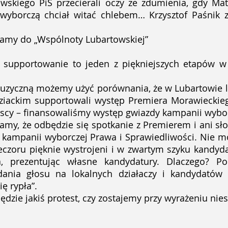
towskiego PiS przecierali oczy ze zdumienia, gdy Ma
 wyborczą chciał witać chlebem… Krzysztof Paśnik 
yłamy do „Wspólnoty Lubartowskiej”
 supportowanie to jeden z piękniejszych etapów w 
uzyczną możemy użyć porównania, że w Lubartowie lok
iackim supportowali występ Premiera Morawieckie
yscy – finansowaliśmy występ gwiazdy kampanii wybor
amy, że odbędzie się spotkanie z Premierem i ani sł
 kampanii wyborczej Prawa i Sprawiedliwości. Nie mo
czoru pięknie wystrojeni i w zwartym szyku kandyd
, prezentując własne kandydatury. Dlaczego? P
dania głosu na lokalnych działaczy i kandydató
ę rypła”.
ędzie jakiś protest, czy zostajemy przy wyrażeniu ni