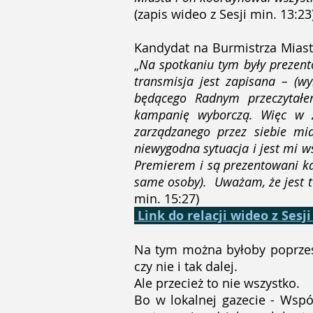
(zapis wideo z Sesji min. 13:23
Kandydat na Burmistrza Miast
„
Na spotkaniu tym były prezent
transmisja jest zapisana – (w
będącego Radnym przeczytał
kampanię wyborczą. Więc w zw
zarządzanego przez siebie mi
niewygodna sytuacja i jest mi w
Premierem i są prezentowani kan
same osoby). Uważam, że jest to
min. 15:27)
Link do relacji wideo z Ses
Na tym można byłoby poprzest
czy nie i tak dalej.
Ale przecież to nie wszystko.
Bo w lokalnej gazecie - Wspó