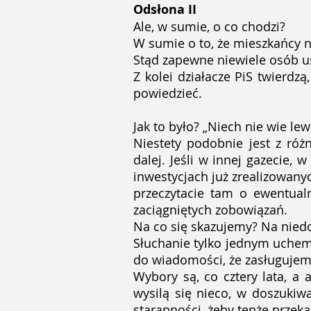
Odsłona II
Ale, w sumie, o co chodzi?
W sumie o to, że mieszkańcy ni
Stąd zapewne niewiele osób us
Z kolei działacze PiS twierdz
powiedzieć.
Jak to było? „Niech nie wie lew
Niestety podobnie jest z róż
dalej. Jeśli w innej gazecie,
inwestycjach już zrealizowany
przeczytacie tam o ewentualn
zaciągniętych zobowiązań.
Na co się skazujemy? Na niedo
Słuchanie tylko jednym uchem,
do wiadomości, że zasługujemy
Wybory są, co cztery lata, a 
wysilą się nieco, w doszukiw
staranności, żeby tenże przeka