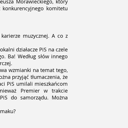
teusza Morawieckiego, który
z konkurencyjnego komitetu
karierze muzycznej. A co z
alni działacze PiS na czele
go. Ba! Według słów innego
czej.
owa wzmianki na temat tego,
żna przyjąć tłumaczenia, że
aci PiS umilali mieszkańcom
onieważ Premier w trakcie
w PiS do samorządu. Można
esmaku?