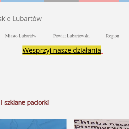
skie Lubartów
Miasto Lubartów
Powiat Lubartowski
Region
Wesprzyj nasze działania
i szklane paciorki