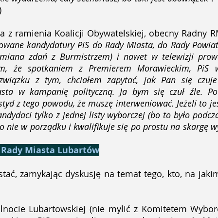
)
a z ramienia Koalicji Obywatelskiej, obecny Radny R
owane kandydatury PiS do Rady Miasta, do Rady Powiatu
ymiana zdań z Burmistrzem) i nawet w telewizji prow
em, że spotkaniem z Premierem Morawieckim, PiS w
iązku z tym, chciałem zapytać, jak Pan się czuje 
asta w kampanię polityczną. Ja bym się czuł źle. Po
styd z tego powodu, że muszę interweniować. Jeżeli to j
dydaci tylko z jednej listy wyborczej (bo to było podcz
 nie w porządku i kwalifikuje się po prostu na skargę 
ji Rady Miasta Lubartów
ać, zamykając dyskusję na temat tego, kto, na jakim
lnocie Lubartowskiej (nie mylić z Komitetem Wybor