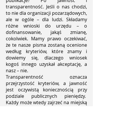
publikacje? Po jawność i
transparentność. Jeśli o nas chodzi,
to nie dla organizacji pozarządowych,
ale w ogóle – dla ludzi. Składamy
różne wnioski do urzędu – o
dofinansowanie, jakąś zmianę,
cokolwiek. Mamy prawo oczekiwać,
że te nasze pisma zostaną ocenione
według kryteriów, które znamy i
dowiemy się, dlaczego wniosek
kogoś innego uzyskał akceptację, a
nasz – nie.
Transparentność oznacza
przejrzystość kryteriów, a jawność
jest oczywistą koniecznością przy
podziale publicznych pieniędzy.
Każdy może wtedy zajrzeć na miejską
stronę i dowiedzieć się: kto, za ile i
dlaczego. I nie musieć się
zastanawiać, kto, z kim i jak jest
powiązany, że dostał.