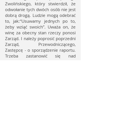
Zwolińskiego, który stwierdził, że
odwołanie tych dwóch osób nie jest
dobrą drogą. Ludzie mogą odebrać
to, jak:“Usuwamy jednych po to,
żeby wziąć swoich”. Uważa on, że
winę za obecny stan rzeczy ponosi
Zarząd. I należy poprosić poprzedni
Zarząd, Przewodniczącego,
Zastępcę - o sporządzenie raportu.
Trzeba zastanowić się nad
ograniczeniem kosztów np.
funkcjonowania biura, ZZO itp. i
zastanowić się nad kompleksowym
rozwiązaniem problemu, a nie jest
nim zwalnianie dwojga fachowców.
Bo nie zagwarantuje mieszkańcom
niższych cen.
Pan Jacek Tomasiak przypomniał, że
zarzuty dotyczą braku