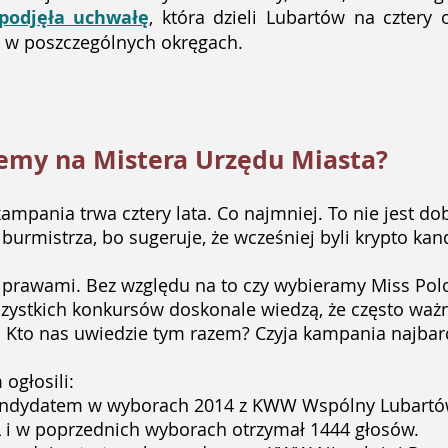
podjęła uchwałę
, która dzieli Lubartów na cztery 
 w poszczególnych okręgach.
emy na Mistera Urzędu Miasta?
mpania trwa cztery lata. Co najmniej. To nie jest dob
 burmistrza, bo sugeruje, że wcześniej byli krypto kan
prawami. Bez względu na to czy wybieramy Miss Polo
stkich konkursów doskonale wiedzą, że często ważni
 Kto nas uwiedzie tym razem? Czyja kampania najbar
ogłosili:
 kandydatem w wyborach 2014 z KWW Wspólny Lubartó
SL i w poprzednich wyborach otrzymał 1444 głosów.