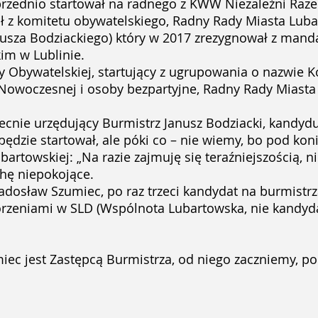
oprzednio startował na radnego z KWW Niezależni Raz
ał z komitetu obywatelskiego, Radny Rady Miasta Luba
usza Bodziackiego) który w 2017 zrezygnował z mand
im w Lublinie.
y Obywatelskiej, startujący z ugrupowania o nazwie K
 .Nowoczesnej i osoby bezpartyjne, Radny Rady Miasta
obecnie urzędujący Burmistrz Janusz Bodziacki, kandy
będzie startował, ale póki co – nie wiemy, bo pod kon
artowskiej: „Na razie zajmuję się teraźniejszością, 
chę niepokojące.
- Radosław Szumiec, po raz trzeci kandydat na burmis
orzeniami w SLD (Wspólnota Lubartowska, nie kandyda
ec jest Zastępcą Burmistrza, od niego zaczniemy, pon