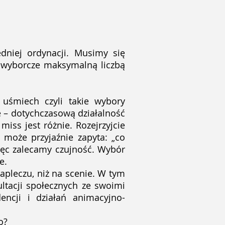
dniej ordynacji. Musimy się
y wyborcze maksymalną liczbą
śmiech czyli takie wybory
 – dotychczasową działalność
iss jest różnie. Rozejrzyjcie
 może przyjaźnie zapyta: „co
więc zalecamy czujność. Wybór
e.
apleczu, niż na scenie. W tym
ltacji społecznych ze swoimi
encji i działań animacyjno-
go?