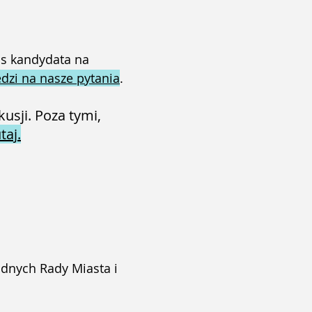
s kandydata na
dzi na nasze pytania
.
usji. Poza tymi,
taj.
adnych Rady Miasta i