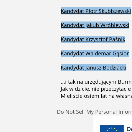
Kandydat Piotr Skubiszewski
Kandydat Jakub Wróblewski
Kandydat Krzysztof Paśnik
Kandydat Waldemar Gąsior
Kandydat Janusz Bodziacki
...i tak na urzędującym Burm
Jak widzicie, nie przeczytac
Mieliście osiem lat na włas
Do Not Sell My Personal Info