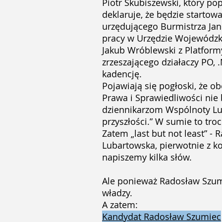
Piotr Skubiszewski, który p
deklaruje, że będzie startow
urzędującego Burmistrza Jan
pracy w Urzędzie Wojewódzk
Jakub Wróblewski z Platform
zrzeszającego działaczy PO,
kadencję.
Pojawiają się pogłoski, że 
Prawa i Sprawiedliwości nie 
dziennikarzom Wspólnoty Lub
przyszłości.” W sumie to tro
Zatem „last but not least” 
Lubartowska, pierwotnie z k
napiszemy kilka słów.
Ale ponieważ Radosław Szumi
władzy.
A zatem:
Kandydat Radosław Szumiec