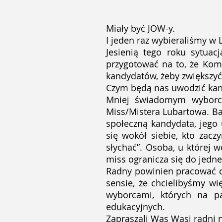
Miały być JOW-y.
I jeden raz wybieraliśmy w
Jesienią tego roku sytua
przygotować na to, że Komi
kandydatów, żeby zwiększyć
Czym będą nas uwodzić kan
Mniej świadomym wyborco
Miss/Mistera Lubartowa. Ba
społeczną kandydata, jego u
się wokół siebie, kto zac
słychać”. Osoba, u której 
miss ogranicza się do jedn
Radny powinien pracować cz
sensie, że chcielibyśmy wi
wyborcami, których na pa
edukacyjnych.
Zapraszali Was Wasi radni n