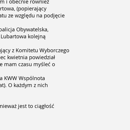
em i obecnie również
rtowa, (popierający
atu ze względu na podjęcie
oalicja Obywatelska,
 Lubartowa kolejną
dujący z Komitetu Wyborczego
iec kwietnia powiedział
nie mam czasu myśleć o
trza KWW Wspólnota
t). O każdym z nich
ieważ jest to ciągłość