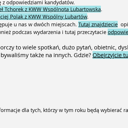
ę z odpowiedziami kandydatów.
ł Tchorek z KWW Wspólnota Lubartowska
.
ciej Polak z KWW Wspólny Lubartów
.
ępuje u nas w dwóch miejscach.
Tutaj znajdziecie
opi
nież podczas wydarzenia i tutaj przeczytacie
odpowie
rczy to wiele spotkań, dużo pytań, obietnic, dysk
 bywaliśmy także na innych. Gdzie?
Obejrzyjcie tu
nformacje dla tych, którzy w tym roku będą wybierać r