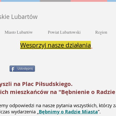
skie Lubartów
Miasto Lubartów
Powiat Lubartowski
Region
Wesprzyj nasze działania
Udostępnij
yszli na Plac Piłsudskiego.
ich mieszkańców na "Bębnienie o Radzie
emy odpowiedzi na nasze pytania wszystkich, którzy z
dczas wydarzenia „
Bębnimy o Radzie Miasta
”.