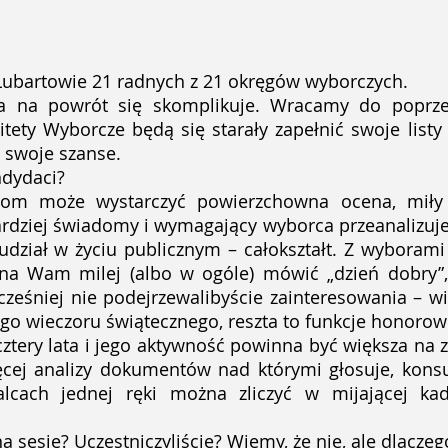
 Lubartowie 21 radnych z 21 okręgów wyborczych.
cja na powrót się skomplikuje. Wracamy do poprze
tety Wyborcze będą się starały zapełnić swoje list
 swoje szanse.
dydaci?
m może wystarczyć powierzchowna ocena, miły u
rdziej świadomy i wymagający wyborca przeanalizuje
dział w życiu publicznym – całokształt. Z wyborami m
zyna Wam milej (albo w ogóle) mówić „dzień dobry”,
wcześniej nie podejrzewalibyście zainteresowania – 
ego wieczoru świątecznego, reszta to funkcje honorow
tery lata i jego aktywność powinna być większa na z
ęcej analizy dokumentów nad którymi głosuje, konsu
lcach jednej ręki można zliczyć w mijającej kad
a sesje? Uczestniczyliście? Wiemy, że nie, ale dlacze