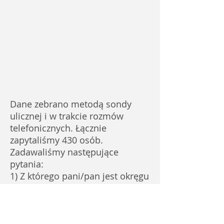
Dane zebrano metodą sondy
ulicznej i w trakcie rozmów
telefonicznych. Łącznie
zapytaliśmy 430 osób.
Zadawaliśmy następujące
pytania:
1) Z którego pani/pan jest okręgu
wyborczego? (ewentualnie ulica)
2) Kto jest radnym w pani/pana
okręgu wyborczym?