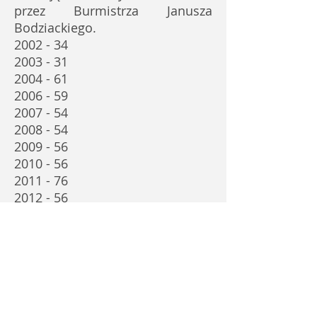
przez Burmistrza Janusza
Bodziackiego.
2002 - 34
2003 - 31
2004 - 61
2006 - 59
2007 - 54
2008 - 54
2009 - 56
2010 - 56
2011 - 76
2012 - 56
2013 - 59
2014 - 64
Dla porównania miasta
powiatowe o liczbie powyżej 30
tys. mieszkańców, które
wydatkują najmniej