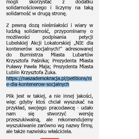
mogli skorzystać z dodatku
solidarnościowego i liczymy na taką
solidarność w drugą stronę.
Z pewną dozą nieśmiałości i wiary w
ludzką solidarność, przypominamy o
możliwości podpisania petycji
Lubelskiej Akcji Lokatorskiej „NIE dla
kontenerów socjalnych!” adresowanej
do Burmistrza Miasta Lubartów
Krzysztofa Paśnika; Prezydenta Miasta
Puławy Pawła Maja; Prezydenta Miasta
Lublin Krzysztofa Żuka.
https://naszademokracja.pl/petitions/ni
e-dla-kontenerow-socjalnych
Plik jest w takiej, a nie innej jakości,
więc gdyby ktoś chciał wyszukać na
przykład, swojego pracodawcę - udało
nam się stworzyć wersję
przeszukiwalną, ale rekomendujemy
wyszukiwanie zarówno wg nazwy firmy,
ale także nazwisku właściciela.