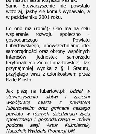
Burmistrz Miasta Krzysztof Paśnik.
Samo Stowarzyszenie nie powstało
wczoraj, jakby się komuś wydawało, a
w październiku 2001 roku.
Co ono ma (robić)? Ono ma na celu
wspieranie rozwoju społeczno -
gospodarczego Powiatu
Lubartowskiego, upowszechnianie idei
samorządności oraz obrony wspólnych
interesów jednostek samorządu
terytorialnego Ziemi Lubartowskiej. Tak
przynajmniej wynika z § 1 Statutu,
przyjętego wraz z członkostwem przez
Radę Miasta.
Jak piszą na lubartow.pl:
Udział w
stowarzyszeniu ułatwi i zacieśni
współpracę miasta z powiatem
lubartowskim oraz gminami naszego
powiatu w różnych dziedzinach życia
społecznego i gospodarczego
–
mówił
podczas sesji Artur Kuśmierzak,
Naczelnik Wydziału Promocji UM.