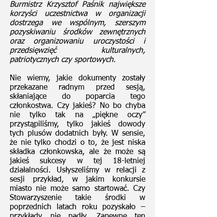
Burmistrz Krzysztof Paśnik największe
korzyści uczestnictwa w organizacji
dostrzega we wspólnym, szerszym
pozyskiwaniu środków zewnętrznych
oraz organizowaniu uroczystości i
przedsięwzięć kulturalnych,
patriotycznych czy sportowych
.
Nie wiemy, jakie dokumenty zostały
przekazane radnym przed sesją,
skłaniające do poparcia tego
członkostwa. Czy jakieś? No bo chyba
nie tylko tak na „piękne oczy”
przystąpiliśmy, tylko jakieś dowody
tych plusów dodatnich były. W sensie,
że nie tylko chodzi o to, że jest niska
składka członkowska, ale że może są
jakieś sukcesy w tej 18-letniej
działalności. Usłyszeliśmy w relacji z
sesji przykład, w jakim konkursie
miasto nie może samo startować. Czy
Stowarzyszenie takie środki w
poprzednich latach roku pozyskało –
przykłady nie padły. Zapewne ten