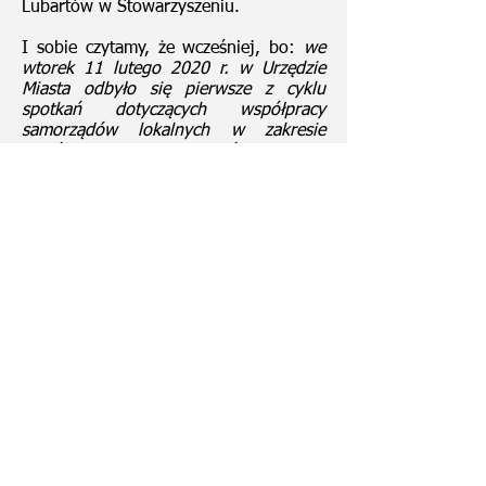
Lubartów w Stowarzyszeniu.
I sobie czytamy, że wcześniej, bo:
we
wtorek 11 lutego 2020 r. w Urzędzie
Miasta odbyło się pierwsze z cyklu
spotkań dotyczących współpracy
samorządów lokalnych w zakresie
wspólnej promocji terenów Powiatu
Lubartowskiego. Przedstawiciele miast i
gmin Ziemi Lubartowskiej dyskutowali
na temat podejmowania wspólnych
działań mających na celu zwiększanie
atrakcyjności turystycznej naszego
regionu
.
Czy w zakresie wspólnej promocji jest
posiadanie strony internetowej przez
Stowarzyszenie, albo jakieś
dotychczasowe działania… od 2001.
Bo podobno, to normalne pytania, że
skoro podmiot nienowy, to można się
poinformować i jakoś ocenić
skuteczność. Oprócz riserczu