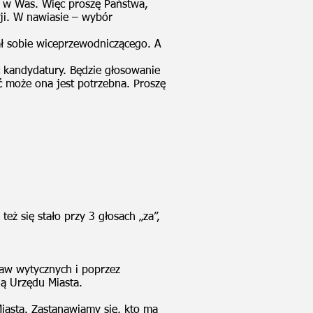
ę w Was. Więc proszę Państwa,
sji. W nawiasie – wybór
ł sobie wiceprzewodniczącego. A
ć kandydatury. Będzie głosowanie
ć może ona jest potrzebna. Proszę
ż się stało przy 3 głosach „za”,
aw wytycznych i poprzez
ą Urzędu Miasta.
Miasta. Zastanawiamy się, kto ma