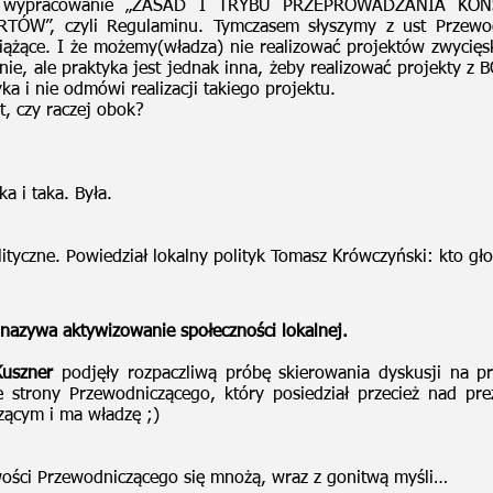
est wypracowanie „ZASAD I TRYBU PRZEPROWADZANIA K
”, czyli Regulaminu. Tymczasem słyszymy z ust Przewodni
wiążące. I że możemy(władza) nie realizować projektów zwycięsk
e, ale praktyka jest jednak inna, żeby realizować projekty z BO.
ka i nie odmówi realizacji takiego projektu.
at, czy raczej obok?
a i taka. Była.
tyczne. Powiedział lokalny polityk Tomasz Krówczyński: kto głoś
nazywa aktywizowanie społeczności lokalnej.
Kuszner
podjęły rozpaczliwą próbę skierowania dyskusji na pr
 strony Przewodniczącego, który posiedział przecież nad prez
zącym i ma władzę ;)
iwości Przewodniczącego się mnożą, wraz z gonitwą myśli…