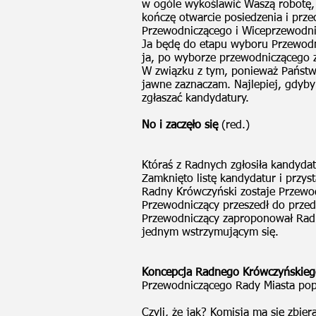
w ogóle wykoślawić Waszą robotę, 
kończę otwarcie posiedzenia i prz
Przewodniczącego i Wiceprzewodni
Ja będę do etapu wyboru Przewodn
ja, po wyborze przewodniczącego z
W związku z tym, ponieważ Państwo
jawne zaznaczam. Najlepiej, gdyby
zgłaszać kandydatury.
No i zaczęło się
(red.)
Któraś z Radnych zgłosiła kandyd
Zamknięto listę kandydatur i przys
Radny Krówczyński zostaje Przewo
Przewodniczący przeszedł do przed
Przewodniczący zaproponował Radną 
jednym wstrzymującym się.
Koncepcja Radnego Krówczyńskie
Przewodniczącego Rady Miasta po
Czyli, że jak? Komisja ma się zbie