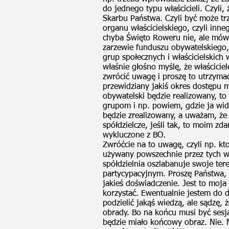
do jednego typu właścicieli. Czyli, 
Skarbu Państwa. Czyli być może tr
organu właścicielskiego, czyli inn
chyba Święto Roweru nie, ale mówię
zarzewie funduszu obywatelskiego,
grup społecznych i właścicielskich
właśnie głośno myślę, że właściciel
zwrócić uwagę i proszę to utrzymać
przewidziany jakiś okres dostępu m
obywatelski będzie realizowany, t
grupom i np. powiem, gdzie ja widz
będzie zrealizowany, a uważam, że 
spółdzielcze, jeśli tak, to moim z
wykluczone z BO.
Zwróćcie na to uwagę, czyli np. k
używany powszechnie przez tych wła
spółdzielnia oszlabanuje swoje te
partycypacyjnym. Proszę Państwa,
jakieś doświadczenie. Jest to moja
korzystać. Ewentualnie jestem do 
podzielić jakąś wiedzą, ale sądzę,
obrady. Bo na końcu musi być sesja
będzie miało końcowy obraz. Nie. 