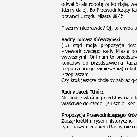
odwalić całą robotę za Komisję, w
Idźmy dalej. Bo Przewodniczący Kom
prawnej Urzędu Miasta 😂🤔
Piszemy nieprawdę? Oj, to chyba t
Radny Tomasz Krówczyński
:
(…) stąd moja propozycja jest
Przewodniczącego Rady Miasta po
wytycznymi. Oni nam to przedstawi
końcowy do przedstawienia Radzi
niepotrzebnego zamieszania( robot
Przepraszam.
Czy ktoś jeszcze chciałby zabrać gł
Radny Jacek Tchórz
No, może właśnie przedstaw nam tą
właściwie do czego. (słusznie! Red.
Propozycja Przewodniczącego Kró
Zaczął krótkim rysem historyczno –
tym, naszym zdaniem Radny nie ro