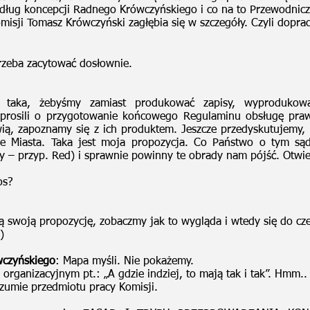
edług koncepcji Radnego Krówczyńskiego i co na to Przewodnic
isji Tomasz Krówczyński zagłębia się w szczegóły. Czyli doprac
rzeba zacytować dosłownie.
 taka, żebyśmy zamiast produkować zapisy, wyprodukowa
prosili o przygotowanie końcowego Regulaminu obsługę praw
ą, zapoznamy się z ich produktem. Jeszcze przedyskutujemy, t
e Miasta. Taka jest moja propozycja. Co Państwo o tym są
y – przyp. Red) i sprawnie powinny te obrady nam pójść. Otwie
os?
 swoją propozycję, zobaczmy jak to wygląda i wtedy się do cze
)
wczyńskiego
: Mapa myśli. Nie pokażemy.
 organizacyjnym pt.: „A gdzie indziej, to mają tak i tak”. Hmm.
zumie przedmiotu pracy Komisji.