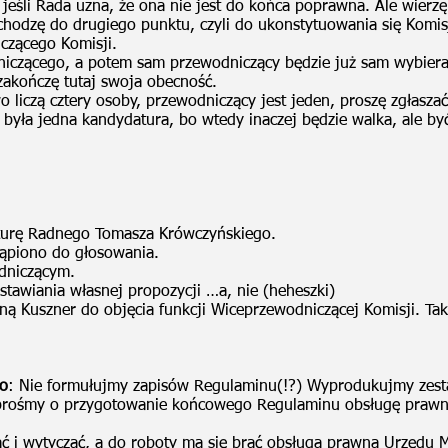
jeśli Rada uzna, że ona nie jest do końca poprawna. Ale wierz
echodzę do drugiego punktu, czyli do ukonstytuowania się Komi
czącego Komisji.
iczącego, a potem sam przewodniczący będzie już sam wybiera
akończę tutaj swoja obecność.
 liczą cztery osoby, przewodniczący jest jeden, proszę zgłasza
 była jedna kandydatura, bo wtedy inaczej będzie walka, ale by
aturę Radnego Tomasza Krówczyńskiego.
tąpiono do głosowania.
dniczącym.
stawiania własnej propozycji …a, nie (heheszki)
Kuszner do objęcia funkcji Wiceprzewodniczącej Komisji. Tak te
go
: Nie formułujmy zapisów Regulaminu(!?) Wyprodukujmy zest
prośmy o przygotowanie końcowego Regulaminu obsługę prawn
rać i wytyczać, a do roboty ma się brać obsługa prawna Urzędu 