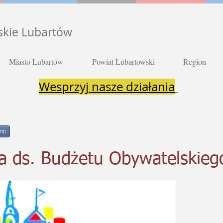
skie Lubartów
Miasto Lubartów
Powiat Lubartowski
Region
Wesprzyj nasze działania
nij
a ds. Budżetu Obywatelskieg