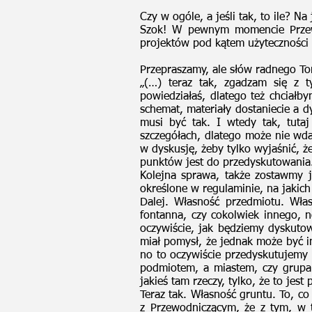
Czy w ogóle, a jeśli tak, to ile? N
Szok! W pewnym momencie Przewod
projektów pod kątem użyteczności
Przepraszamy, ale słów radnego To
„(…) teraz tak, zgadzam się z 
powiedziałaś, dlatego też chciałb
schemat, materiały dostaniecie a 
musi być tak. I wtedy tak, tut
szczegółach, dlatego może nie wda
w dyskusję, żeby tylko wyjaśnić, że
punktów jest do przedyskutowania
Kolejna sprawa, także zostawmy 
określone w regulaminie, na jakich 
Dalej. Własność przedmiotu. Włas
fontanna, czy cokolwiek innego, n
oczywiście, jak będziemy dyskutow
miał pomysł, że jednak może być i
no to oczywiście przedyskutujemy t
podmiotem, a miastem, czy grupam
jakieś tam rzeczy, tylko, że to jes
Teraz tak. Własność gruntu. To, c
z Przewodniczącym, że z tym, w 