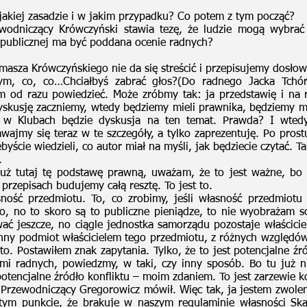
a jakiej zasadzie i w jakim przypadku? Co potem z tym począć?
niczący Krówczyński stawia tezę, że ludzie mogą wybrać źl
 publicznej ma być poddana ocenie radnych?
masza Krówczyńskiego nie da się streścić i przepisujemy dosłow
tym, co, co…Chciałbyś zabrać głos?(Do radnego Jacka Tchó
ym od razu powiedzieć. Może zróbmy tak: ja przedstawię i na r
dyskusję zaczniemy, wtedy będziemy mieli prawnika, będziemy mi
aj w Klubach będzie dyskusja na ten temat. Prawda? I wte
wajmy się teraz w te szczegóły, a tylko zaprezentuję. Po prost
byście wiedzieli, co autor miał na myśli, jak będziecie czytać. T
.
już tutaj tę podstawę prawną, uważam, że to jest ważne, bo
przepisach budujemy całą resztę. To jest to.
ność przedmiotu. To, co zrobimy, jeśli własność przedmiotu 
o, no to skoro są to publiczne pieniądze, to nie wyobrażam so
ać jeszcze, no ciągle jednostka samorządu pozostaje właściciel
nny podmiot właścicielem tego przedmiotu, z różnych względów,
o. Postawiłem znak zapytania. Tylko, że to jest potencjalne źr
i radnych, powiedzmy, w taki, czy inny sposób. Bo tu już n
t potencjalne źródło konfliktu – moim zdaniem. To jest zarzewie ko
o Przewodniczący Gregorowicz mówił. Więc tak, ja jestem zwole
tym punkcie, że brakuje w naszym regulaminie własności Sk