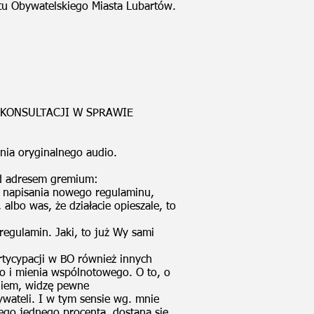
tu Obywatelskiego Miasta Lubartów.
A KONSULTACJI W SPRAWIE
nia oryginalnego audio.
od adresem gremium:
o napisania nowego regulaminu,
albo was, że działacie opieszale, to
regulamin. Jaki, to już Wy sami
rtycypacji w BO również innych
go i mienia wspólnotowego. O to, o
niem, widzę pewne
ywateli. I w tym sensie wg. mnie
 tego jednego procenta, dostaną się