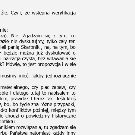
e. Czyli, że wstępna weryfikacja
nie:
rza). Nie. Zgadzam się z tym, co
azie nie dyskutujmy, tylko cały ten
eli panią Skarbnik , na, na tym, bo
dy będzie można już dyskutować o
u narracja czysta, bez wdawania się
ak? Mówię, to jest propozycja i wiele
 musimy mieć, jakby jednoznacznie
materialnego, czy plac zabaw, czy
bie i dlatego tutaj to napisałem to
em, prawda? I teraz tak. Jeśli ktoś
 bo, bo życie zna różne przypadki,
ódło konfliktów później, między tym
ie chodzi o powiedzmy historyczne
nfliktu.
nnikiem rozwiązania, tu zgadzam się
arbu Państwa natomiast każdy inny