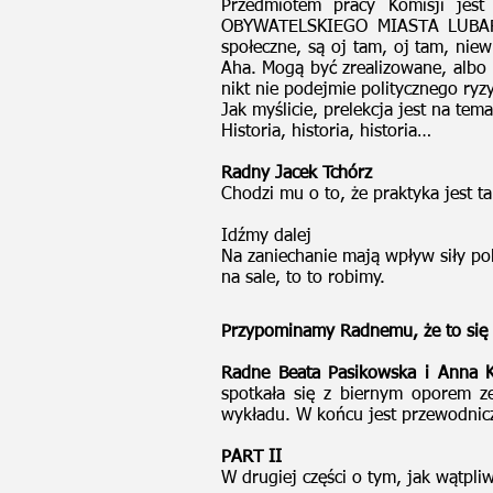
Przedmiotem pracy Komisji j
OBYWATELSKIEGO MIASTA LUBARTÓW
społeczne, są oj tam, oj tam, nie
Aha. Mogą być zrealizowane, albo ni
nikt nie podejmie politycznego ryzy
Jak myślicie, prelekcja jest na tem
Historia, historia, historia…
Radny Jacek Tchórz
Chodzi mu o to, że praktyka jest tak
Idźmy dalej
Na zaniechanie mają wpływ siły poli
na sale, to to robimy.
Przypominamy Radnemu, że to się 
Radne Beata Pasikowska i Anna 
spotkała się z biernym oporem ze
wykładu. W końcu jest przewodnic
PART II
W drugiej części o tym, jak wątpl