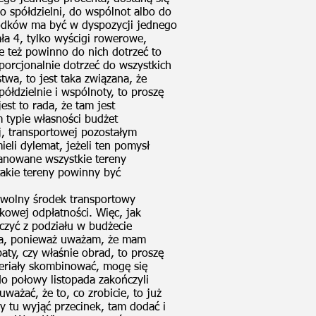
 do spółdzielni, do wspólnot albo do
rodków ma być w dyspozycji jednego
ała 4, tylko wyścigi rowerowe,
e też powinno do nich dotrzeć to
porcjonalnie dotrzeć do wszystkich
twa, to jest taka związana, że
półdzielnie i wspólnoty, to proszę
st to rada, że tam jest
m typie własności budżet
j, transportowej pozostałym
eli dylemat, jeżeli ten pomysł
banowane wszystkie tereny
takie tereny powinny być
Dowolny środek transportowy
kowej odpłatności. Więc, jak
czyć z podziału w budżecie
aga, ponieważ uważam, że mam
aty, czy właśnie obrad, to proszę
teriały skombinować, mogę się
do połowy listopada zakończyli
ważać, że to, co zrobicie, to już
y tu wyjąć przecinek, tam dodać i