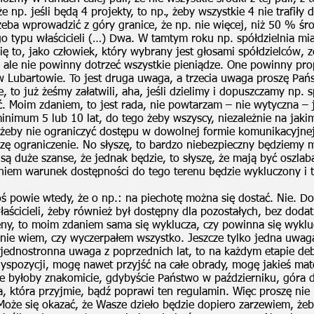
że np. jeśli będą 4 projekty, to np., żeby wszystkie 4 nie trafiły
zeba wprowadzić z góry granice, że np. nie więcej, niż 50 % ś
ego typu właścicieli (…) Dwa. W tamtym roku np. spółdzielnia mi
 to, jako człowiek, który wybrany jest głosami spółdzielców, z
 ale nie powinny dotrzeć wszystkie pieniądze. One powinny pro
 w Lubartowie. To jest druga uwaga, a trzecia uwaga proszę Pańs
e, to już żeśmy załatwili, aha, jeśli dzielimy i dopuszczamy np. s
. Moim zdaniem, to jest rada, nie powtarzam – nie wytyczna – je
inimum 5 lub 10 lat, do tego żeby wszyscy, niezależnie na jaki
o żeby nie ograniczyć dostępu w dowolnej formie komunikacyjne
ę ograniczenie. No słyszę, to bardzo niebezpieczny będziemy mi
są duże szanse, że jednak będzie, to słyszę, że mają być oszla
daniem warunek dostępności do tego terenu będzie wykluczony i 
toś powie wtedy, że o np.: na piechotę można się dostać. Nie. 
ścicieli, żeby również był dostępny dla pozostałych, bez dodat
reny, to moim zdaniem sama się wyklucza, czy powinna się wyklu
 nie wiem, czy wyczerpałem wszystko. Jeszcze tylko jedna uw
 jednostronna uwaga z poprzednich lat, to na każdym etapie deb
dyspozycji, mogę nawet przyjść na całe obrady, mogę jakieś ma
 że byłoby znakomicie, gdybyście Państwo w październiku, góra 
, która przyjmie, bądź poprawi ten regulamin. Więc proszę nie u
Może się okazać, że Wasze dzieło będzie dopiero zarzewiem, żeb