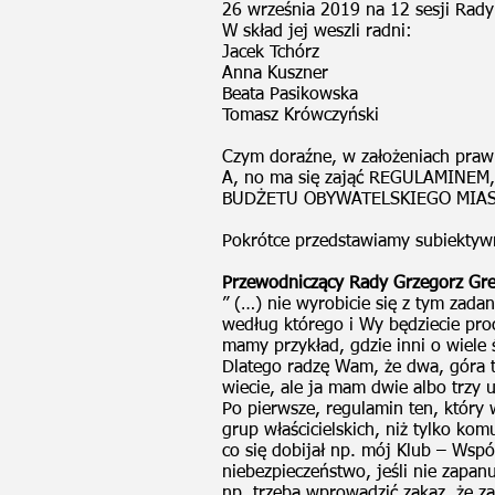
26 września 2019 na 12 sesji Rady
W skład jej weszli radni:
Jacek Tchórz
Anna Kuszner
Beata Pasikowska
Tomasz Krówczyński
Czym doraźne, w założeniach praw
A, no ma się zająć REGULAMINE
BUDŻETU OBYWATELSKIEGO MIA
Pokrótce przedstawiamy subiektywn
Przewodniczący Rady Grzegorz Gr
” (…) nie wyrobicie się z tym za
według którego i Wy będziecie proc
mamy przykład, gdzie inni o wiele św
Dlatego radzę Wam, że dwa, góra t
wiecie, ale ja mam dwie albo trzy 
Po pierwsze, regulamin ten, który 
grup właścicielskich, niż tylko ko
co się dobijał np. mój Klub – Ws
niebezpieczeństwo, jeśli nie zapan
np. trzeba wprowadzić zakaz, że zał