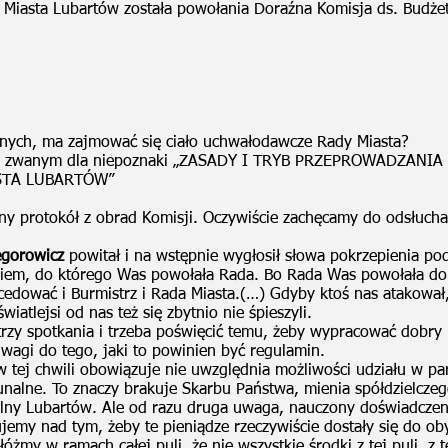
 Miasta Lubartów została powołania Doraźna Komisja ds. Budże
nych, ma zajmować się ciało uchwałodawcze Rady Miasta?
M, zwanym dla niepoznaki „ZASADY I TRYB PRZEPROWADZANI
STA LUBARTÓW”
y protokół z obrad Komisji. Oczywiście zachęcamy do odsłucha
egorowicz
powitał i na wstępnie wygłosił słowa pokrzepienia p
daniem, do którego Was powołała Rada. Bo Rada Was powołała d
edować i Burmistrz i Rada Miasta.(…) Gdyby ktoś nas atakował, 
iatlejsi od nas też się zbytnio nie śpieszyli.
rzy spotkania i trzeba poświęcić temu, żeby wypracować dobry 
uwagi do tego, jaki to powinien być regulamin.
w tej chwili obowiązuje nie uwzględnia możliwości udziału w pa
munalne. To znaczy brakuje Skarbu Państwa, mienia spółdzielcze
pólny Lubartów. Ale od razu druga uwaga, nauczony doświadcze
ujemy nad tym, żeby te pieniądze rzeczywiście dostały się do ob
óżmy w ramach całej puli, że nie wszystkie środki z tej puli, z