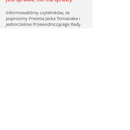
Informowaliśmy czytelników, że
poprosimy Prezesa Jacka Tomasiaka i
jednocześnie Przewodniczącego Rady
Miasta o komentarz, dotyczący śledztwa
w sprawie. Nie przeciwko. Chodziło o
przetargi w Spółdzielni Mieszkaniowej.
Wiemy, że wiele osób zainteresowanych
jest tematem. „Lubartów” mieszka pół
na pół w Spółdzielni i budynkach
jednorodzinnych, a wszyscy jesteśmy
wyborcami. Sprawa ma charakter
polityczny ze względu na osoby w niej
uczestniczące.
Co nam odpowiedział?
Do Not Sell My Personal
Information
© 2023 by Lingo. Proudly created with
Wix.com