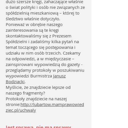
dużo szersze kręgi, zahaczające właśnie
o świat polityki i osób nie związanych ze
spółdzielnią mieszkaniową – której to
śledztwo właśnie dotyczyło.
Ponieważ w obrębie naszego
zainteresowania są te kręgi
skontaktowaliśmy się z Prezesem
Spółdzielni i zadaliśmy kilka pytań na
temat toczącego się postępowania i
udziału w nim osób trzecich. Czekamy
na odpowiedzi, a w międzyczasie –
zainspirowani wypowiedzią do gazety -
przeglądamy protokoły w poszukiwaniu
wypowiedzi Burmistrza
Janusz
Bodziacki
.
Myślicie, że znajdziecie lepsze od
naszego fragmenty?
Protokoły znajdziecie na naszej
stronie:
http://lubartow.mamprawowied
ziec.pl/uchwaly
Jest sprawa, nie ma sprawy