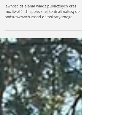
Ocena Raportu o stanie Gminy
Miasto Lubartów
Jawność działania władz publicznych oraz
możliwość ich społecznej kontroli należą do
podstawowych zasad demokratycznego
państwa prawa. Na poziomie samorządu
terytorialnego szczególne znaczenie ma raport
o stanie gminy, który zgodnie z ustawą o
samorządzie gminnym stanowi podstawę
corocznej debaty nad działalnością burmistrza
oraz podejmowania przez radę gminy uchwały
w sprawie wotum zaufania. W założeniu raport
o stanie gminy powinien być dokumentem
umożliwiającym mieszkańc