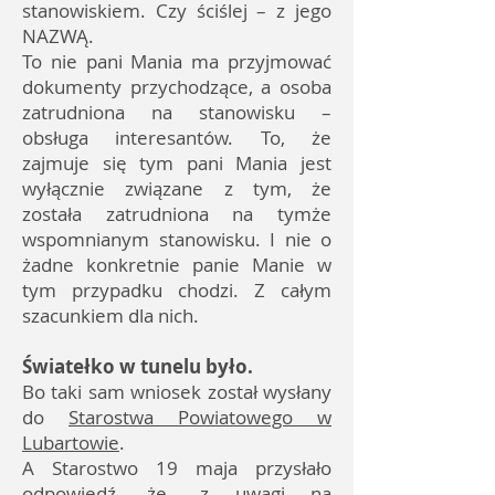
stanowiskiem. Czy ściślej – z jego
NAZWĄ.
To nie pani Mania ma przyjmować
dokumenty przychodzące, a osoba
zatrudniona na stanowisku –
obsługa interesantów. To, że
zajmuje się tym pani Mania jest
wyłącznie związane z tym, że
została zatrudniona na tymże
wspomnianym stanowisku. I nie o
żadne konkretnie panie Manie w
tym przypadku chodzi. Z całym
szacunkiem dla nich.
Światełko w tunelu było.
Bo taki sam wniosek został wysłany
do
Starostwa Powiatowego w
Lubartowie
.
A Starostwo 19 maja przysłało
odpowiedź, że „z uwagi na