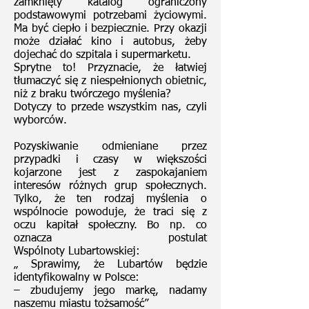
zamknięty katalog ograniczony
podstawowymi potrzebami życiowymi.
Ma być ciepło i bezpiecznie. Przy okazji
może działać kino i autobus, żeby
dojechać do szpitala i supermarketu.
Sprytne to! Przyznacie, że łatwiej
tłumaczyć się z niespełnionych obietnic,
niż z braku twórczego myślenia?
Dotyczy to przede wszystkim nas, czyli
wyborców.
Pozyskiwanie odmieniane przez
przypadki i czasy w większości
kojarzone jest z zaspokajaniem
interesów różnych grup społecznych.
Tylko, że ten rodzaj myślenia o
wspólnocie powoduje, że traci się z
oczu kapitał społeczny. Bo np. co
oznacza postulat
Wspólnoty Lubartowskiej:
„ Sprawimy, że Lubartów będzie
identyfikowalny w Polsce:
– zbudujemy jego markę, nadamy
naszemu miastu tożsamość”