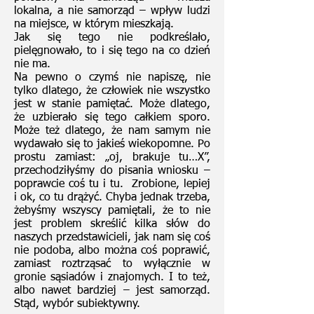
lokalna, a nie samorząd – wpływ ludzi
na miejsce, w którym mieszkają.
Jak się tego nie podkreślało,
pielęgnowało, to i się tego na co dzień
nie ma.
Na pewno o czymś nie napiszę, nie
tylko dlatego, że człowiek nie wszystko
jest w stanie pamiętać. Może dlatego,
że uzbierało się tego całkiem sporo.
Może też dlatego, że nam samym nie
wydawało się to jakieś wiekopomne. Po
prostu zamiast: „oj, brakuje tu…X”,
przechodziłyśmy do pisania wniosku –
poprawcie coś tu i tu. Zrobione, lepiej
i ok, co tu drążyć. Chyba jednak trzeba,
żebyśmy wszyscy pamiętali, że to nie
jest problem skreślić kilka słów do
naszych przedstawicieli, jak nam się coś
nie podoba, albo można coś poprawić,
zamiast roztrząsać to wyłącznie w
gronie sąsiadów i znajomych. I to też,
albo nawet bardziej – jest samorząd.
Stąd, wybór subiektywny.