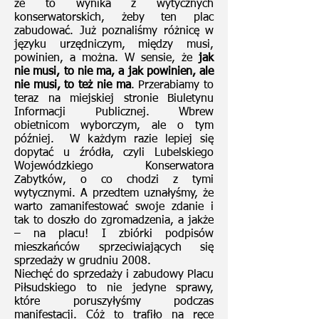
że to wynika z wytycznych
konserwatorskich, żeby ten plac
zabudować. Już poznaliśmy różnicę w
języku urzędniczym, między musi,
powinien, a można. W sensie, że
jak
nie musi, to nie ma, a jak powinien, ale
nie musi, to też nie ma
. Przerabiamy to
teraz na miejskiej stronie Biuletynu
Informacji Publicznej. Wbrew
obietnicom wyborczym, ale o tym
później. W każdym razie lepiej się
dopytać u źródła, czyli Lubelskiego
Wojewódzkiego Konserwatora
Zabytków, o co chodzi z tymi
wytycznymi. A przedtem uznałyśmy, że
warto zamanifestować swoje zdanie i
tak to doszło do zgromadzenia, a jakże
– na placu! I zbiórki podpisów
mieszkańców sprzeciwiających się
sprzedaży w grudniu 2008.
Niechęć do sprzedaży i zabudowy Placu
Piłsudskiego to nie jedyne sprawy,
które poruszyłyśmy podczas
manifestacji. Cóż to trafiło na ręce