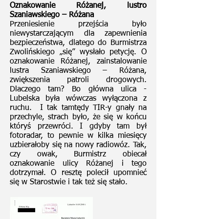
Oznakowanie Różanej, lustro
Szaniawskiego – Różana
Przeniesienie przejścia było
niewystarczającym dla zapewnienia
bezpieczeństwa, dlatego do Burmistrza
Zwolińskiego „się” wysłało petycję. O
oznakowanie Różanej, zainstalowanie
lustra Szaniawskiego – Różana,
zwiększenia patroli drogowych.
Dlaczego tam? Bo główna ulica -
Lubelska była wówczas wyłączona z
ruchu. I tak tamtędy TIR-y gnały na
przechyle, strach było, że się w końcu
któryś przewróci. I gdyby tam był
fotoradar, to pewnie w kilka miesięcy
uzbierałoby się na nowy radiowóz. Tak,
czy owak, Burmistrz obiecał
oznakowanie ulicy Różanej i tego
dotrzymał. O resztę polecił upomnieć
się w Starostwie i tak też się stało.