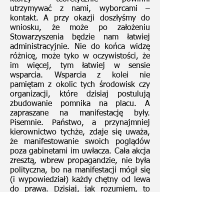
utrzymywać z nami, wyborcami –
kontakt. A przy okazji doszłyśmy do
wniosku, że może po założeniu
Stowarzyszenia będzie nam łatwiej
administracyjnie. Nie do końca widzę
różnicę, może tyko w oczywistości, że
im więcej, tym łatwiej w sensie
wsparcia. Wsparcia z kolei nie
pamiętam z okolic tych środowisk czy
organizacji, które dzisiaj postulują
zbudowanie pomnika na placu. A
zapraszane na manifestację były.
Pisemnie. Państwo, a przynajmniej
kierownictwo tychże, zdaje się uważa,
że manifestowanie swoich poglądów
poza gabinetami im uwłacza. Cała akcja
zresztą, wbrew propagandzie, nie była
polityczna, bo na manifestacji mógł się
(i wypowiedział) każdy chętny od lewa
do prawa. Dzisiaj, jak rozumiem, to
kierownictwo nawet wsparcia
mieszkańców nie szuka i uważa, że nie
musi pytać, ani słuchać, czy tego