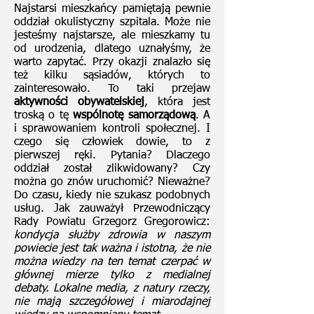
Najstarsi mieszkańcy pamiętają pewnie
oddział okulistyczny szpitala. Może nie
jesteśmy najstarsze, ale mieszkamy tu
od urodzenia, dlatego uznałyśmy, że
warto zapytać. Przy okazji znalazło się
też kilku sąsiadów, których to
zainteresowało. To taki przejaw
aktywności obywatelskiej
, która jest
troską o tę
wspólnotę samorządową
. A
i sprawowaniem kontroli społecznej. I
czego się człowiek dowie, to z
pierwszej ręki. Pytania? Dlaczego
oddział został zlikwidowany? Czy
można go znów uruchomić? Nieważne?
Do czasu, kiedy nie szukasz podobnych
usług. Jak zauważył Przewodniczący
Rady Powiatu Grzegorz Gregorowicz:
kondycja służby zdrowia w naszym
powiecie jest tak ważna i istotna, że nie
można wiedzy na ten temat czerpać w
głównej mierze tylko z medialnej
debaty. Lokalne media, z natury rzeczy,
nie mają szczegółowej i miarodajnej