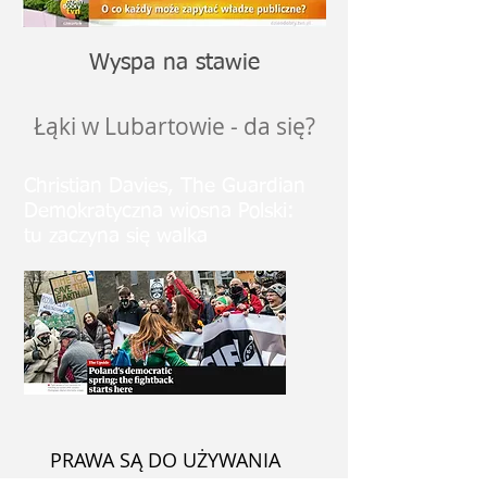
Wyspa na stawie
Łąki w Lubartowie - da się?
Christian Davies, The Guardian
Demokratyczna wiosna Polski:
tu zaczyna się walka
PRAWA SĄ DO UŻYWANIA
Przewodnik dla mieszkańców