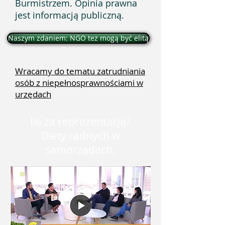
Burmistrzem.
Opinia prawna
jest informacją publiczną.
Naszym zdaniem: NGO tez mogą być elitą
Wracamy do tematu zatrudniania
osób z niepełnosprawnościami w
urzędach
Ile za reprezentację?
Diety radnych w
samorządach.