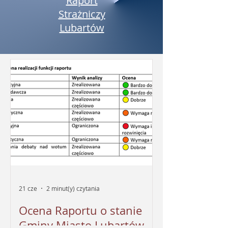
Raport
Strażniczy
Lubartów
21 cze
2 minut(y) czytania
Ocena Raportu o stanie
Gminy Miasto Lubartów