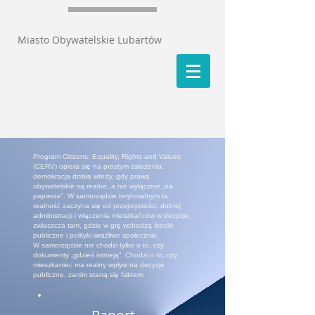
Miasto Obywatelskie Lubartów
Program Citizens, Equality, Rights and Values
(CERV) opiera się na prostym założeniu:
demokracja działa wtedy, gdy prawa
obywatelskie są realne, a nie wyłącznie „na
papierze”. W samorządzie terytorialnym ta
realność zaczyna się od przejrzystości, dobrej
administracji i włączenia mieszkańców w decyzje,
zwłaszcza tam, gdzie w grę wchodzą środki
publiczne i polityki wrażliwe społecznie.
W samorządzie nie chodzi tylko o to, czy
dokumenty „gdzieś istnieją”. Chodzi o to, czy
mieszkaniec ma realny wpływ na decyzje
publiczne, zanim staną się faktem.