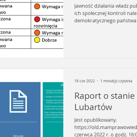
Jawność działania władz pu
ich społecznej kontroli na
demokratycznego państwa 
samorządu terytorialnego 
raport o stanie gminy, któr
samorządzie gminnym stan
debaty nad działalnością b
podejmowania przez radę 
wotum zaufania. W założeniu raport o stanie gminy
powinien być dokumentem 
18 cze 2022
1 minut(y) czytania
Raport o stani
Lubartów
Jest opublikowany.
https://old.mamprawowiedzi
czerwca 2022 r. o godz. 16: