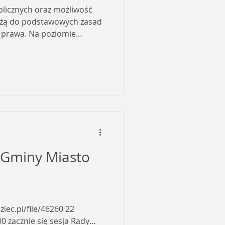
blicznych oraz możliwość
leżą do podstawowych zasad
prawa. Na poziomie
szczególne znaczenie ma
y zgodnie z ustawą o
owi podstawę corocznej
urmistrza oraz
gminy uchwały w sprawie
umożliwiającym mieszkańc
e Gminy Miasto
ec.pl/file/46260 22
00 zacznie się sesja Rady