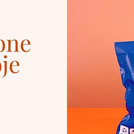
one
je