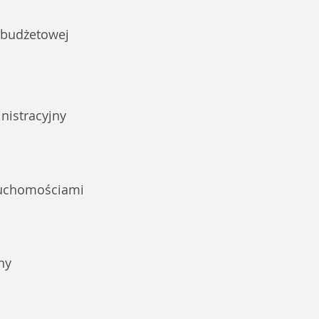
 budżetowej
nistracyjny
ruchomościami
ny