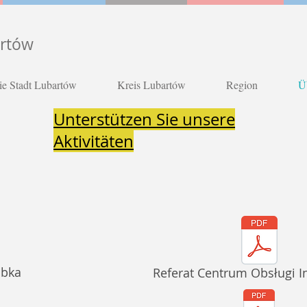
artów
ie Stadt Lubartów
Kreis Lubartów
Region
Ü
Unterstützen Sie unsere
Aktivitäten
ąbka
Referat Centrum Obsługi 