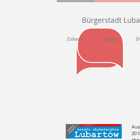
Bürgerstadt Lub
Zuhause
Zeitung
D
Aus
201
ohn