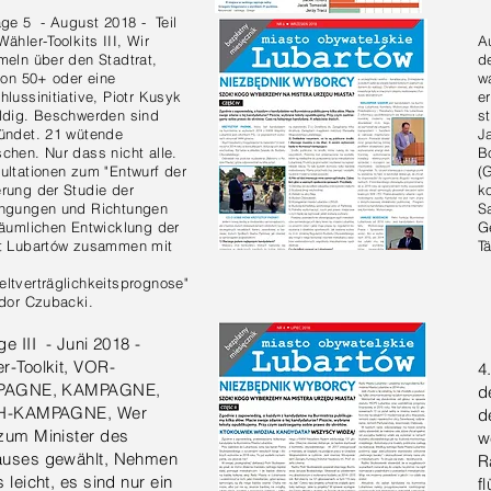
age 5 - August 2018 - Teil
ähler-Toolkits III, Wir
A
meln über den Stadtrat,
d
tion 50+ oder eine
w
lussinitiative, Piotr Kusyk
e
ldig. Beschwerden sind
s
ündet. 21 wütende
J
chen. Nur dass nicht alle.
B
ultationen zum "Entwurf der
(
rung der Studie der
k
ngungen und Richtungen
S
räumlichen Entwicklung der
G
t Lubartów zusammen mit
T
ltverträglichkeitsprognose"
odor Czubacki.
ge III - Juni 2018 -
r-Toolkit, VOR-
4
PAGNE, KAMPAGNE,
d
H-KAMPAGNE, Wer
d
zum Minister des
w
auses gewählt, Nehmen
R
s leicht, es sind nur ein
f