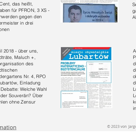
Cent, das heißt,
S
aben für PFRON, 3 XS -
g
hwerden gegen den
A
rmeister in drei
ionen
il 2018 - über uns,
A
dträte, Maluch +,
P
rganisation des
d
dtischen
d
dergartens Nr. 4, RPO
o
Lubartów, Einladung
d
 Debatte: Welche Wahl
L
 der Souverän? Über
L
len ohne Zensur
k
i
rmation
© 2023 von Jargon