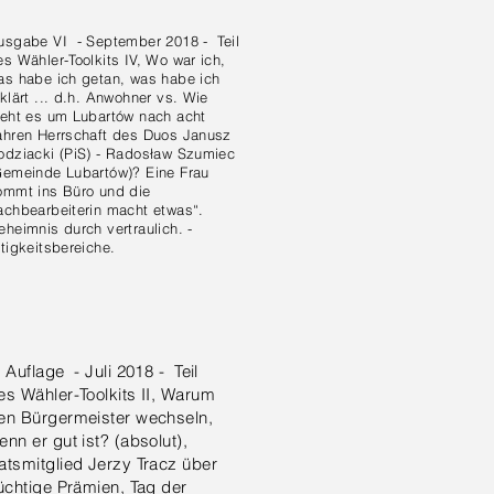
usgabe VI - September 2018 - Teil
es Wähler-Toolkits IV, Wo war ich,
as habe ich getan, was habe ich
rklärt ... d.h. Anwohner vs. Wie
teht es um Lubartów nach acht
ahren Herrschaft des Duos Janusz
odziacki (PiS) - Radosław Szumiec
Gemeinde Lubartów)? Eine Frau
ommt ins Büro und die
achbearbeiterin macht etwas“.
eheimnis durch vertraulich. -
ätigkeitsbereiche.
. Auflage - Juli 2018 - Teil
es Wähler-Toolkits II, Warum
en Bürgermeister wechseln,
enn er gut ist? (absolut),
atsmitglied Jerzy Tracz über
lüchtige Prämien, Tag der