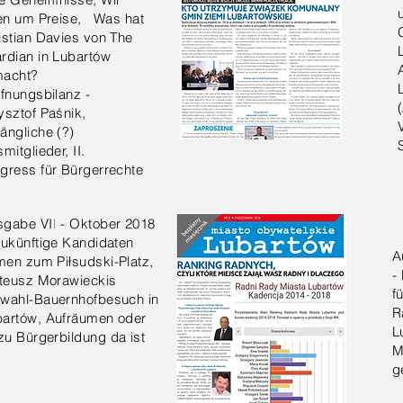
ten um Preise, Was hat
istian Davies von The
rdian in Lubartów
acht?
ffnungsbilanz -
ysztof Paśnik,
ängliche (?)
mitglieder, II.
gress für Bürgerrechte
gabe VII - Oktober 2018
ukünftige Kandidaten
A
en zum Piłsudski-Platz,
-
teusz Morawieckis
f
rwahl-Bauernhofbesuch in
R
bartów, Aufräumen oder
L
u Bürgerbildung da ist
M
g