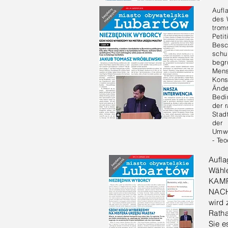
Aufl
des W
trom
Peti
Besch
schu
begr
Mens
Kons
Ände
Bedi
der 
Stad
der
Umwe
- Te
Aufla
Wähle
KAM
NAC
wird 
Rath
Sie e