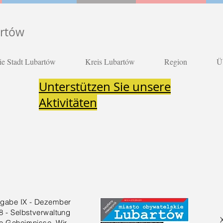
artów
ie Stadt Lubartów
Kreis Lubartów
Region
Ü
Unterstützen Sie unsere
Aktivitäten
gabe IX - Dezember
8 - Selbstverwaltung
e Geheimnisse, Wir