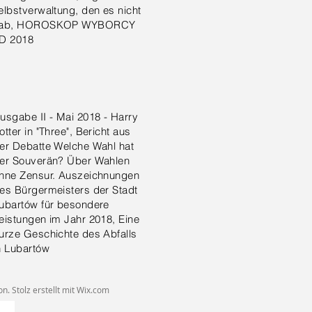
elbstverwaltung, den es nicht
ab, HOROSKOP WYBORCY
D 2018
usgabe II - Mai 2018 - Harry
otter in "Three", Bericht aus
er Debatte Welche Wahl hat
er Souverän? Über Wahlen
hne Zensur. Auszeichnungen
es Bürgermeisters der Stadt
ubartów für besondere
eistungen im Jahr 2018, Eine
urze Geschichte des Abfalls
n Lubartów
. Stolz erstellt mit
Wix.com