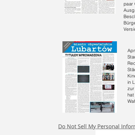
paar 
Ausg
Besc
Bürge
Vers
Apr
Sta
Reo
Stä
Kin
in 
zur
hat
Wah
Do Not Sell My Personal Info