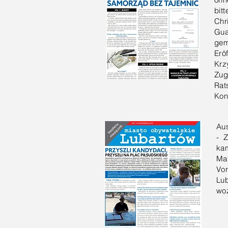
bit
Chr
Gua
gem
Erö
Krz
Zug
Rats
Kon
Aus
- Z
kam
Ma
Vo
Lu
woz