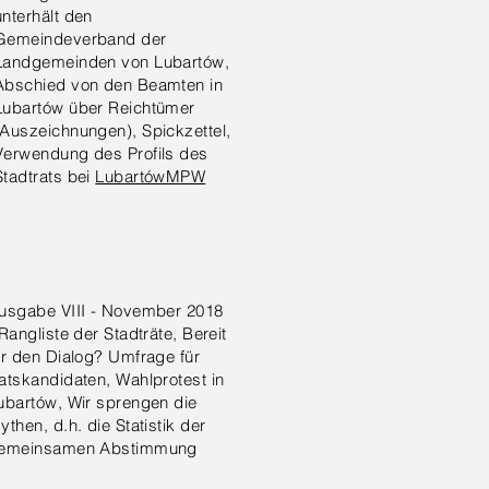
unterhält den
Gemeindeverband der
Landgemeinden von Lubartów,
Abschied von den Beamten in
Lubartów über Reichtümer
(Auszeichnungen), Spickzettel,
Verwendung des Profils des
Stadtrats bei
LubartówMPW
usgabe VIII - November 2018
 Rangliste der Stadträte, Bereit
ür den Dialog? Umfrage für
atskandidaten, Wahlprotest in
ubartów, Wir sprengen die
ythen, d.h. die Statistik der
emeinsamen Abstimmung