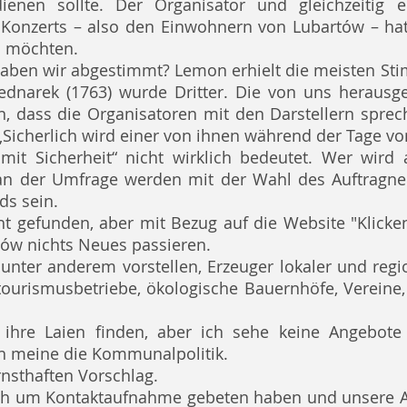
 dienen sollte. Der Organisator und gleichzeitig 
Konzerts – also den Einwohnern von Lubartów – hat 
n möchten.
aben wir abgestimmt? Lemon erhielt die meisten Stim
dnarek (1763) wurde Dritter. Die von uns herausg
en, dass die Organisatoren mit den Darstellern spr
 „Sicherlich wird einer von ihnen während der Tage vo
it Sicherheit“ nicht wirklich bedeutet. Wer wird 
n der Umfrage werden mit der Wahl des Auftragneh
ds sein.
 gefunden, aber mit Bezug auf die Website "Klicken
tów nichts Neues passieren.
 unter anderem vorstellen, Erzeuger lokaler und regi
tourismusbetriebe, ökologische Bauernhöfe, Vereine,
m ihre Laien finden, aber ich sehe keine Angebot
ch meine die Kommunalpolitik.
rnsthaften Vorschlag.
ach um Kontaktaufnahme gebeten haben und unsere A