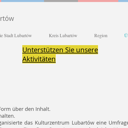
artów
ie Stadt Lubartów
Kreis Lubartów
Region
Ü
Unterstützen Sie unsere
Aktivitäten
orm über den Inhalt.
alten.
ganisierte das Kulturzentrum Lubartów eine Umfrag