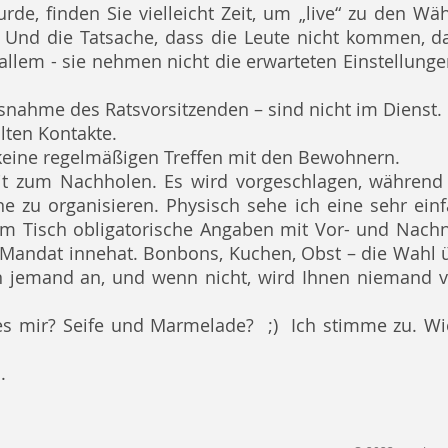
e, finden Sie vielleicht Zeit, um „live“ zu den Wä
. Und die Tatsache, dass die Leute nicht kommen, das
 allem - sie nehmen nicht die erwarteten Einstellung
usnahme des Ratsvorsitzenden – sind nicht im Dienst.
ilten Kontakte.
n keine regelmäßigen Treffen mit den Bewohnern.
eit zum Nachholen. Es wird vorgeschlagen, während
üne zu organisieren. Physisch sehe ich eine sehr ein
dem Tisch obligatorische Angaben mit Vor- und Nac
 Mandat innehat. Bonbons, Kuchen, Obst – die Wahl ü
nen jemand an, und wenn nicht, wird Ihnen niemand v
es mir? Seife und Marmelade?
;)
Ich stimme zu. Wie
.