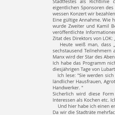
Stadtfestes als Richtlinie
eigentlichen Sponsoren des 
wessen Konzert wir bezahle
Eine gültige Annahme. Wie h
wurde Zweiter und Kamil Be
veröffentlichte Information
Zitat des Direktors von LOK:
Heute weiß man, dass „m
sechstausend Teilnehmern a
Manx wird der Star des Aben
Ich habe das Programm nicht
diesjährigen Tage von Lubar
Ich lese: "Sie werden sich
ländlicher Hausfrauen, Agro
Handwerker. "
Sicherlich wird diese For
Interessen als Kochen etc. I
Und hier habe ich einen e
Da wir die Stadträte mehrf