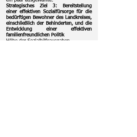
ein paar ausgewählte:
Strategisches Ziel 3: Bereitstellung
einer effektiven Sozialfürsorge für die
bedürftigen Bewohner des Landkreises,
einschließlich der Behinderten, und die
Entwicklung einer effektiven
familienfreundlichen Politik
Höhe der Sozialhilfeausgaben
2015 - 11.740.047
,00 PLN,
2016 -
11.390.658
,00 PLN, 2017 -
11.865.592
,00 PLN,
2018 -
12.449.722
,00 PLN,
2019 -
13.552.092
,73 PLN
Strategisches Ziel 4: Entwicklung der
technischen Infrastruktur
Messbar z. B. mit der Länge
modernisierter Kreisstraßen:
2018 - 15 500 MB / 2019 - 16 087 m
Die Länge der gebauten und
erweiterten Fuß- und Fahrradwege:
2018 - 11 200 MB / 2019 - 3 466 m
Die Höhe der Ausgaben für
Straßeninvestitionen
2018 - 13.815.649
,23 PLN /
2019 -