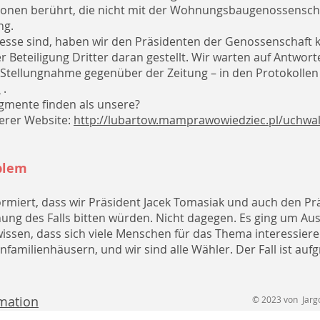
rsonen berührt, die nicht mit der Wohnungsbaugenossensch
ng.
resse sind, haben wir den Präsidenten der Genossenschaft k
Beteiligung Dritter daran gestellt. Wir warten auf Antwort
er Stellungnahme gegenüber der Zeitung – in den Protokoll
i
.
agmente finden als unsere?
serer Website:
http://lubartow.mamprawowiedziec.pl/uchwa
oblem
ormiert, dass wir Präsident Jacek Tomasiak und auch den P
ng des Falls bitten würden. Nicht dagegen. Es ging um Aus
sen, dass sich viele Menschen für das Thema interessieren
familienhäusern, und wir sind alle Wähler. Der Fall ist auf
rmation
© 2023 von Jargon