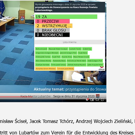
nisław Ściseł, Jacek Tomasz Tchórz, Andrzej Wojciech Zieliński,
eitritt von Lubartów zum Verein für die Entwicklung des Kreise