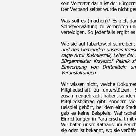
sein Vertreter darin ist der Bürgerm
Der Verband selbst wurde nicht ge
Was soll es (machen)? Es zielt da
Selbstverwaltung zu verbreiten u
verteidigen. So jedenfalls ergibt 
Wie sie auf lubartow.pl schreiben
und den Gemeinden unseres Kreises
sagte Artur Kuśmierzak, Leiter de
Bürgermeister Krzysztof Paśnik s
Einwerbung von Drittmitteln un
Veranstaltungen
.
Wir wissen nicht, welche Dokumen
Mitgliedschaft zu unterstütze
zusammengebracht haben, sondern n
Mitgliedsbeitrag gibt, sondern vi
Beispiel gehört, bei dem eine Stad
gab es keine Beispiele. Wahrschei
Einrichtungen in Partnerschaft mit d
Wir baten unser Rathaus um Berich
sie oder ist bekannt, wo sie veröff