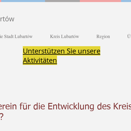
artów
ie Stadt Lubartów
Kreis Lubartów
Region
Ü
Unterstützen Sie unsere
Aktivitäten
rein für die Entwicklung des Krei
?