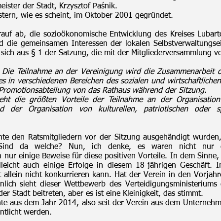
eister der Stadt, Krzysztof Paśnik.
stern, wie es scheint, im Oktober 2001 gegründet.
rauf ab, die sozioökonomische Entwicklung des Kreises Lubart
nd die gemeinsamen Interessen der lokalen Selbstverwaltungs
es sich aus § 1 der Satzung, die mit der Mitgliederversammlung 
:
Die Teilnahme an der Vereinigung wird die Zusammenarbeit d
 in verschiedenen Bereichen des sozialen und wirtschaftlichen
r Promotionsabteilung von das Rathaus während der Sitzung.
ieht die größten Vorteile der Teilnahme an der Organisatio
d der Organisation von kulturellen, patriotischen oder s
te den Ratsmitgliedern vor der Sitzung ausgehändigt wurden, 
n. Sind da welche? Nun, ich denke, es waren nicht nur
ur einige Beweise für diese positiven Vorteile. In dem Sinne, 
elleicht auch einige Erfolge in diesem 18-jährigen Geschäft. 
t allein nicht konkurrieren kann. Hat der Verein in den Vorjahr
nlich sieht dieser Wettbewerb des Verteidigungsministeriums 
er Stadt beitreten, aber es ist eine Kleinigkeit, das stimmt.
te aus dem Jahr 2014, also seit der Verein aus dem Unternehm
entlicht werden.