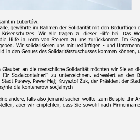
tsamt in Lubartów.
r alle, gewährte im Rahmen der Solidarität mit den Bedürftig
 Krisenschutzes. Wir alle tragen zu dieser Hilfe bei. Das 
s die Hilfe in Form von Steuern zu uns zurückkommt. Im Geg
sgeben. Wir solidarisieren uns mit Bedürftigen - und Unterneh
ald in den Genuss des Solidaritätszuschusses kommen können, 
Glauben an die menschliche Solidarität möchten wir Sie an die 
 für Sozialcontainer!“ zu unterzeichnen. adressiert an den 
 Stadt Puławy, Paweł Maj; Krzysztof Żuk, der Präsident der Stad
ons/nie-dla-kontenerow-socjalnych
keine andere, falls also jemand suchen wollte zum Beispiel Ihr A
stellen, aber wir empfehlen, dass Sie sowohl nach Firmenna