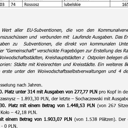
 Wert aller EU-Subventionen, die von den Kommunalverw
onszuschüssen und
verbunden mit
Laufende Ausgaben. Das Er
gaben zu
Subventionen, die direkt von kommunalen Unt
er "Gemeinschaft" verschickte Fragebögen zur Erstellung des R
oiwodschaftsstädten, Kreishauptstädten z
Ostpolen belegen die
orien: Städte mit Kreisrechten und Kreisstädte. Ein weiteres B
 erste unter den Woiwodschaftsselbstverwaltungen und 4 der
üsselung nach Jahren.
0. Platz unter 314 mit Ausgaben von 277,77 PLN
pro Kopf in de
Przasnysz – 1.893,30 PLN, der letzte – Sochaczewski mit Ausga
30. Platz mit einem Betrag von 1.448,53 PLN
(von 267 Sitzen
e Koło – 42,18 PLN.
it einem Betrag von 1.903,07 PLN
(von 1.538 Plätzen). Der e
o - 0 PLN.