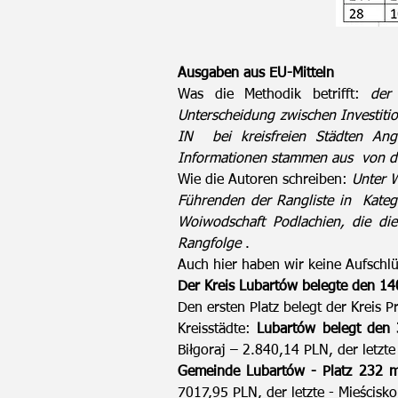
Ausgaben aus EU-Mitteln
Was die Methodik betrifft:
der
Unterscheidung zwischen Investiti
IN
bei kreisfreien Städten An
Informationen stammen aus
von d
Wie die Autoren schreiben:
Unter W
Führenden der Rangliste in
Kateg
Woiwodschaft Podlachien, die die
Rangfolge
.
Auch hier haben wir keine Aufschl
Der Kreis Lubartów belegte den 14
Den ersten Platz belegt der Kreis 
Kreisstädte:
Lubartów belegt den 
Biłgoraj – 2.840,14 PLN, der letzt
Gemeinde Lubartów - Platz 232 m
7017,95 PLN, der letzte - Mieścisk