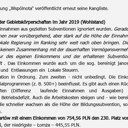
g „Wspólnota“ veröffentlicht erneut seine Rangliste.
er Gebietskörperschaften im Jahr 2019 (Wohlstand)
e Einnahmen aus gezielten Subventionen ignoriert wurden.
Gerade
nen zwar vorübergehend, aber stark auf die Höhe der Einnah
lokale Regierung im Ranking sehr weit nach oben bringen. Di
in keinem Zusammenhang mit der dauerhaften Vermögensvermeh
nur des eigenen Einkommens und der erhaltenen Subventi
t
. Das Einkommen wurde auch um die sog. bereinigt jano
n und Entlassungen ein Lokale Steuern.
tuation in Ordnung. Zum zweiten - nicht unbedingt. Die Ein
ialprogrammen (z. B. 500+) beeinflusst. Es gibt auch einen Rü
haften (Differenz laufende Einnahmen und Ausgaben
triebsdefizit. Auch die Arbeitskosten steigen und - wie bereit
die schneller wachsen als die Höhe der Bildungssubvention, s
.
bartów mit einem Einkommen von 754,56 PLN den 230. Platz vo
, der niedrigste – Łomża – 445,55 PLN.