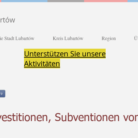
artów
ie Stadt Lubartów
Kreis Lubartów
Region
Ü
Unterstützen Sie unsere
Aktivitäten
re
estitionen, Subventionen vo