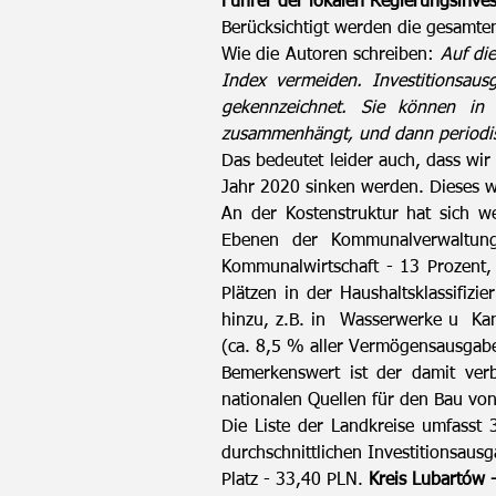
Führer der lokalen Regierungsinves
Berücksichtigt werden die gesamten
Wie die Autoren schreiben:
Auf di
Index vermeiden. Investitionsaus
gekennzeichnet. Sie können in 
zusammenhängt, und dann periodisc
Das bedeutet leider auch, dass wir
Jahr 2020 sinken werden. Dieses wi
An der Kostenstruktur hat sich w
Ebenen der Kommunalverwaltung
Kommunalwirtschaft - 13 Prozent,
Plätzen in der Haushaltsklassifi
hinzu, z.B. in Wasserwerke u Ka
(ca. 8,5 % aller Vermögensausgab
Bemerkenswert ist der damit ver
nationalen Quellen für den Bau von
Die Liste der Landkreise umfasst 
durchschnittlichen Investitionsau
Platz - 33,40 PLN.
Kreis Lubartów 