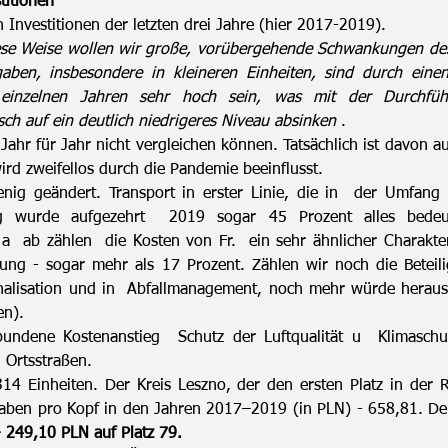
titionen
 Investitionen der letzten drei Jahre (hier 2017-2019).
ese Weise wollen wir große, vorübergehende Schwankungen de
gaben, insbesondere in kleineren Einheiten, sind durch einen
einzelnen Jahren sehr hoch sein, was mit der Durchführ
h auf ein deutlich niedrigeres Niveau absinken
.
 Jahr für Jahr nicht vergleichen können. Tatsächlich ist davon
rd zweifellos durch die Pandemie beeinflusst.
enig geändert. Transport in erster Linie, die in der Umfang
 wurde aufgezehrt 2019 sogar 45 Prozent alles bedeute
 a ab zählen die Kosten von Fr. ein sehr ähnlicher Charakt
zierung - sogar mehr als 17 Prozent. Zählen wir noch die Bet
nalisation und in Abfallmanagement, noch mehr würde heraus
en).
bundene Kostenanstieg Schutz der Luftqualität u Klimaschu
 Ortsstraßen.
314 Einheiten. Der Kreis Leszno, der den ersten Platz in der R
sgaben pro Kopf in den Jahren 2017–2019 (in PLN) - 658,81. Der
- 249,10 PLN auf Platz 79.