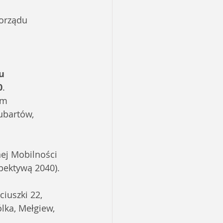
orządu 
u 
0
.
um 
ubartów, 
ej Mobilności 
pektywą 2040).
ciuszki 22, 
lka, Mełgiew, 