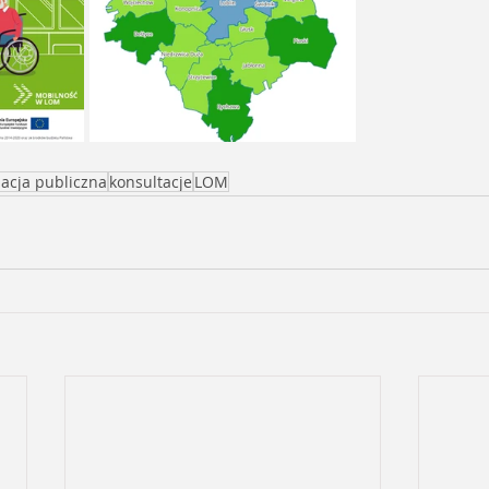
acja publiczna
konsultacje
LOM