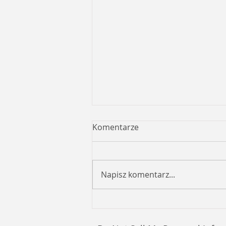
Komentarze
Napisz komentarz...
Ocena Raportu o stanie
Gminy Miasto Lubartów