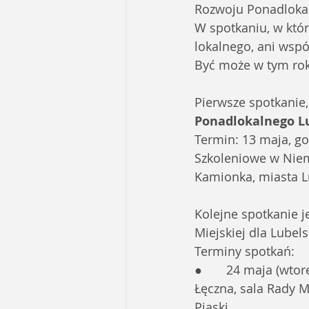
Rozwoju Ponadlokal
W spotkaniu, w któr
lokalnego, ani wsp
Być może w tym roku
Pierwsze spotkanie
Ponadlokalnego Lu
Termin: 13 maja, go
Szkoleniowe w Niem
Kamionka, miasta L
Kolejne spotkanie 
Miejskiej dla Lubel
Terminy spotkań:
●       24 maja (wto
Łęczna, sala Rady M
Piaski.