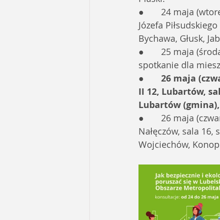
●       24 maja (wto
Józefa Piłsudskieg
Bychawa, Głusk, Jab
●       25 maja (śro
spotkanie dla miesz
●       
26 maja (czwa
II 12, Lubartów, s
Lubartów (gmina),
●       26 maja (czw
Nałęczów, sala 16, 
Wojciechów, Konopn