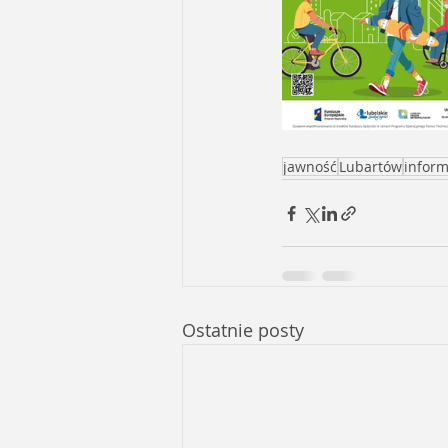
jawność
Lubartów
inform
Ostatnie posty