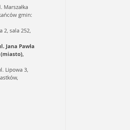
l. Marszałka 
zkańców gmin: 
 2, sala 252, 
l. Jana Pawła 
(miasto), 
l. Lipowa 3, 
astków, 