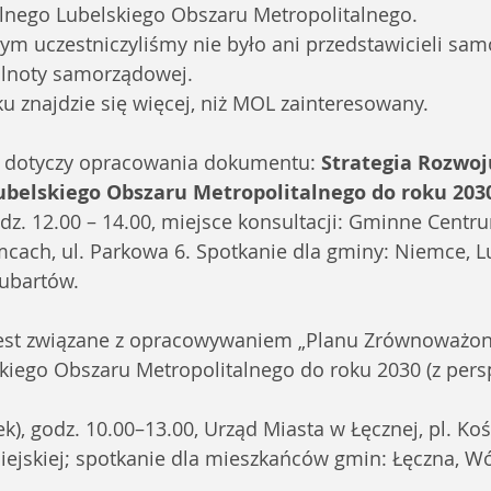
nego Lubelskiego Obszaru Metropolitalnego.
ym uczestniczyliśmy nie było ani przedstawicieli sam
ólnoty samorządowej. 
 znajdzie się więcej, niż MOL zainteresowany. 
, dotyczy opracowania dokumentu: 
Strategia Rozwoj
belskiego Obszaru Metropolitalnego do roku 203
dz. 12.00 – 14.00, miejsce konsultacji: Gminne Centr
cach, ul. Parkowa 6. Spotkanie dla gminy: Niemce, L
ubartów.
jest związane z opracowywaniem „Planu Zrównoważon
skiego Obszaru Metropolitalnego do roku 2030 (z pers
rek), godz. 10.00–13.00, Urząd Miasta w Łęcznej, pl. Koś
iejskiej; spotkanie dla mieszkańców gmin: Łęczna, Wó