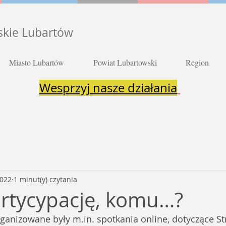
skie Lubartów
Miasto Lubartów
Powiat Lubartowski
Region
Wesprzyj nasze działania
2022
1 minut(y) czytania
rtycypację, komu…?
anizowane były m.in. spotkania online, dotyczące Str